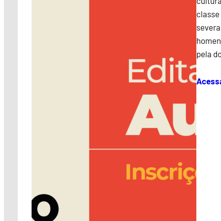
cultura
classe
severa
homena
pela d
Acess