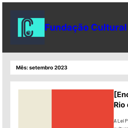
Pular
para
o
Fundação Cultural 
conteúdo
Mês:
setembro 2023
[En
Rio 
A Lei P