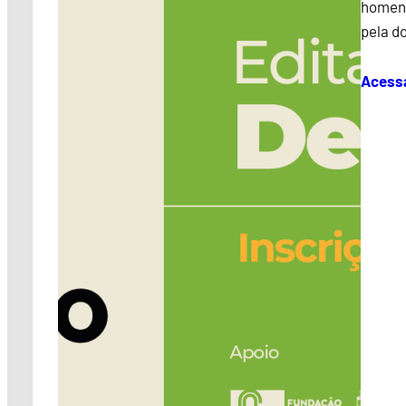
homena
pela d
Acess