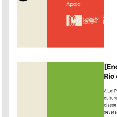
[En
Rio
A Lei P
cultura
classe
severa