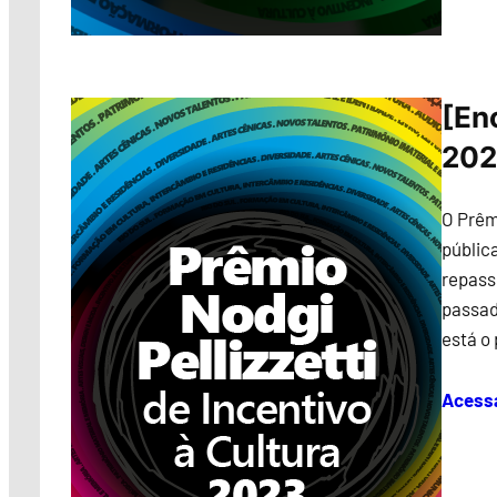
[En
202
O Prêm
pública
repass
passad
está o
Acess