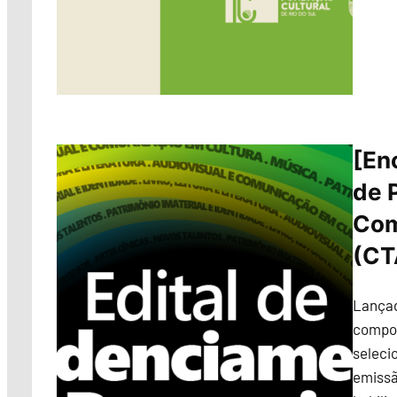
[En
de 
Com
(CT
Lançad
compor
seleci
emissão