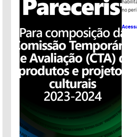
habilit
no per
Acess