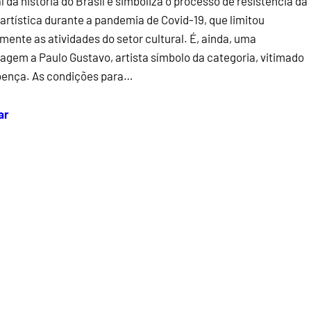
l da história do Brasil e simboliza o processo de resistência da
 artística durante a pandemia de Covid-19, que limitou
mente as atividades do setor cultural. É, ainda, uma
gem a Paulo Gustavo, artista símbolo da categoria, vitimado
oença. As condições para…
ar